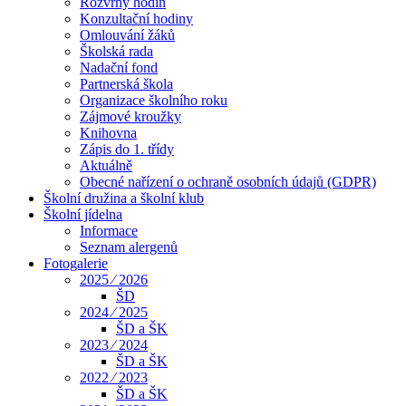
Rozvrhy hodin
Konzultační hodiny
Omlouvání žáků
Školská rada
Nadační fond
Partnerská škola
Organizace školního roku
Zájmové kroužky
Knihovna
Zápis do 1. třídy
Aktuálně
Obecné nařízení o ochraně osobních údajů (GDPR)
Školní družina a školní klub
Školní jídelna
Informace
Seznam alergenů
Fotogalerie
2025 ⁄ 2026
ŠD
2024 ⁄ 2025
ŠD a ŠK
2023 ⁄ 2024
ŠD a ŠK
2022 ⁄ 2023
ŠD a ŠK