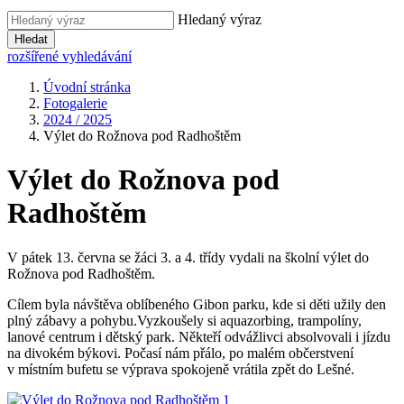
Hledaný výraz
Hledat
rozšířené vyhledávání
Úvodní stránka
Fotogalerie
2024 / 2025
Výlet do Rožnova pod Radhoštěm
Výlet do Rožnova pod
Radhoštěm
V pátek 13. června se žáci 3. a 4. třídy vydali na školní výlet do
Rožnova pod Radhoštěm.
Cílem byla návštěva oblíbeného Gibon parku, kde si děti užily den
plný zábavy a pohybu.Vyzkoušely si aquazorbing, trampolíny,
lanové centrum i dětský park. Někteří odvážlivci absolvovali i jízdu
na divokém býkovi. Počasí nám přálo, po malém občerstvení
v místním bufetu se výprava spokojeně vrátila zpět do Lešné.