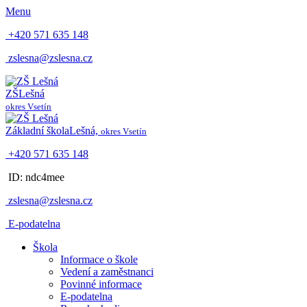
Menu
+420 571 635 148
zslesna@zslesna.cz
ZŠ
Lešná
okres Vsetín
Základní škola
Lešná,
okres Vsetín
+420 571 635 148
ID: ndc4mee
zslesna@zslesna.cz
E-podatelna
Škola
Informace o škole
Vedení a zaměstnanci
Povinné informace
E-podatelna