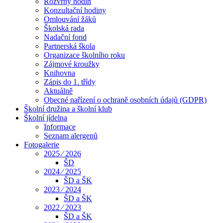
Rozvrhy hodin
Konzultační hodiny
Omlouvání žáků
Školská rada
Nadační fond
Partnerská škola
Organizace školního roku
Zájmové kroužky
Knihovna
Zápis do 1. třídy
Aktuálně
Obecné nařízení o ochraně osobních údajů (GDPR)
Školní družina a školní klub
Školní jídelna
Informace
Seznam alergenů
Fotogalerie
2025 ⁄ 2026
ŠD
2024 ⁄ 2025
ŠD a ŠK
2023 ⁄ 2024
ŠD a ŠK
2022 ⁄ 2023
ŠD a ŠK