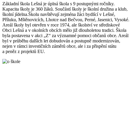
Základní škola Lešná je úplná škola s 9 postupnými ročníky.
Kapacita školy je 360 žáků. Součástí školy je školní družina a klub,
školní jídelna.Školu navštěvují zejména žáci bydlící v Lešné,
Příluku, Mštěnovicích, Lhotce nad Bečvou, Perné, Jasenici, Vysoké.
Areál školy byl otevřen v roce 1974, ale školství ve střediskové
Obci Lešná a v okolních obcích mělo již dlouholetou tradici. Škola
byla postavena v akci „Z“ za významné pomoci občanů obce. Areál
byl v průběhu dalších let dobudován a postupně modernizován,
nejen v rámci investičních záměrů obce, ale i za přispění státu
a peněz z projektů EU.