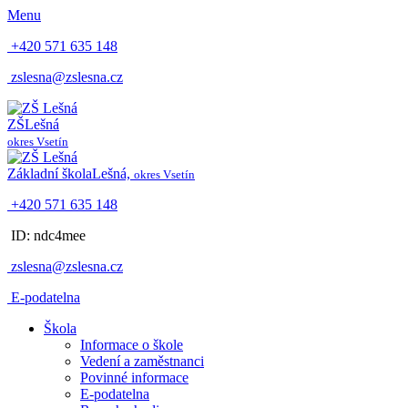
Menu
+420 571 635 148
zslesna@zslesna.cz
ZŠ
Lešná
okres Vsetín
Základní škola
Lešná,
okres Vsetín
+420 571 635 148
ID: ndc4mee
zslesna@zslesna.cz
E-podatelna
Škola
Informace o škole
Vedení a zaměstnanci
Povinné informace
E-podatelna