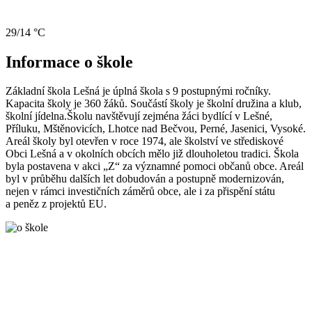
29/14 °C
Informace o škole
Základní škola Lešná je úplná škola s 9 postupnými ročníky.
Kapacita školy je 360 žáků. Součástí školy je školní družina a klub,
školní jídelna.Školu navštěvují zejména žáci bydlící v Lešné,
Příluku, Mštěnovicích, Lhotce nad Bečvou, Perné, Jasenici, Vysoké.
Areál školy byl otevřen v roce 1974, ale školství ve střediskové
Obci Lešná a v okolních obcích mělo již dlouholetou tradici. Škola
byla postavena v akci „Z“ za významné pomoci občanů obce. Areál
byl v průběhu dalších let dobudován a postupně modernizován,
nejen v rámci investičních záměrů obce, ale i za přispění státu
a peněz z projektů EU.