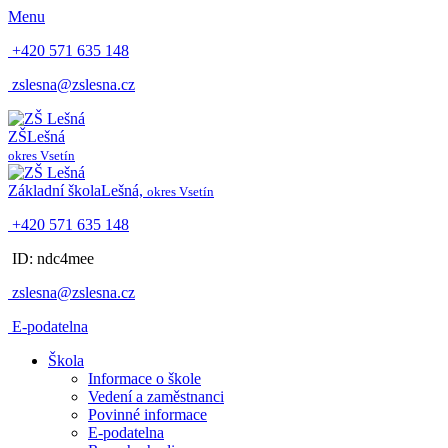
Menu
+420 571 635 148
zslesna@zslesna.cz
ZŠ
Lešná
okres Vsetín
Základní škola
Lešná,
okres Vsetín
+420 571 635 148
ID: ndc4mee
zslesna@zslesna.cz
E-podatelna
Škola
Informace o škole
Vedení a zaměstnanci
Povinné informace
E-podatelna