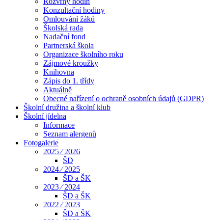
Rozvrhy hodin
Konzultační hodiny
Omlouvání žáků
Školská rada
Nadační fond
Partnerská škola
Organizace školního roku
Zájmové kroužky
Knihovna
Zápis do 1. třídy
Aktuálně
Obecné nařízení o ochraně osobních údajů (GDPR)
Školní družina a školní klub
Školní jídelna
Informace
Seznam alergenů
Fotogalerie
2025 ⁄ 2026
ŠD
2024 ⁄ 2025
ŠD a ŠK
2023 ⁄ 2024
ŠD a ŠK
2022 ⁄ 2023
ŠD a ŠK