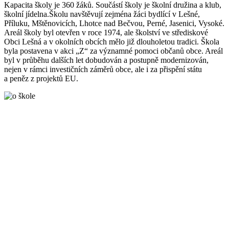
Kapacita školy je 360 žáků. Součástí školy je školní družina a klub,
školní jídelna.Školu navštěvují zejména žáci bydlící v Lešné,
Příluku, Mštěnovicích, Lhotce nad Bečvou, Perné, Jasenici, Vysoké.
Areál školy byl otevřen v roce 1974, ale školství ve střediskové
Obci Lešná a v okolních obcích mělo již dlouholetou tradici. Škola
byla postavena v akci „Z“ za významné pomoci občanů obce. Areál
byl v průběhu dalších let dobudován a postupně modernizován,
nejen v rámci investičních záměrů obce, ale i za přispění státu
a peněz z projektů EU.