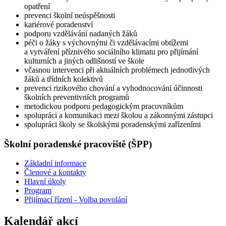
opatření
prevenci školní neúspěšnosti
kariérové poradenství
podporu vzdělávání nadaných žáků
péči o žáky s výchovnými či vzdělávacími obtížemi
a vytváření příznivého sociálního klimatu pro přijímání
kulturních a jiných odlišností ve škole
včasnou intervenci při aktuálních problémech jednotlivých
žáků a třídních kolektivů
prevenci rizikového chování a vyhodnocování účinnosti
školních preventivních programů
metodickou podporu pedagogickým pracovníkům
spolupráci a komunikaci mezi školou a zákonnými zástupci
spolupráci školy se školskými poradenskými zařízeními
Školní poradenské pracoviště (ŠPP)
Základní informace
Členové a kontakty
Hlavní úkoly
Program
Přijímací řízení - Volba povolání
Kalendář akcí