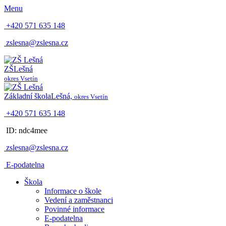
Menu
+420 571 635 148
zslesna@zslesna.cz
ZŠ
Lešná
okres Vsetín
Základní škola
Lešná,
okres Vsetín
+420 571 635 148
ID: ndc4mee
zslesna@zslesna.cz
E-podatelna
Škola
Informace o škole
Vedení a zaměstnanci
Povinné informace
E-podatelna