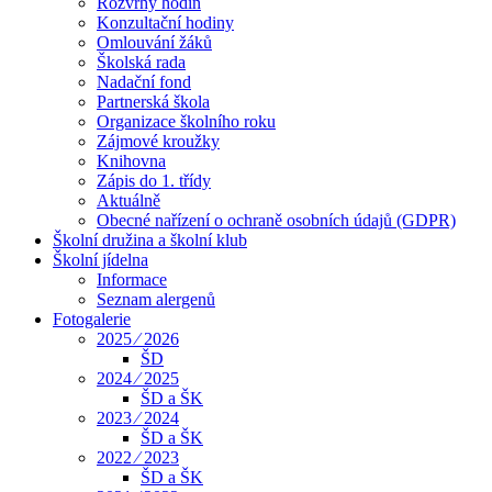
Rozvrhy hodin
Konzultační hodiny
Omlouvání žáků
Školská rada
Nadační fond
Partnerská škola
Organizace školního roku
Zájmové kroužky
Knihovna
Zápis do 1. třídy
Aktuálně
Obecné nařízení o ochraně osobních údajů (GDPR)
Školní družina a školní klub
Školní jídelna
Informace
Seznam alergenů
Fotogalerie
2025 ⁄ 2026
ŠD
2024 ⁄ 2025
ŠD a ŠK
2023 ⁄ 2024
ŠD a ŠK
2022 ⁄ 2023
ŠD a ŠK