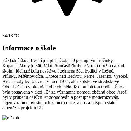
34/18 °C
Informace o škole
Základní škola Lešná je úplná škola s 9 postupnými ročníky.
Kapacita školy je 360 žáků. Součástí školy je školní družina a klub,
školní jídelna.Školu navštěvují zejména žáci bydlící v Lešné,
Příluku, Mštěnovicích, Lhotce nad Bečvou, Perné, Jasenici, Vysoké.
Areál školy byl otevřen v roce 1974, ale školství ve střediskové
Obci Lešná a v okolních obcích mělo již dlouholetou tradici. Škola
byla postavena v akci „Z“ za významné pomoci občanů obce. Areál
byl v průběhu dalších let dobudován a postupně modernizován,
nejen v rámci investičních záměrů obce, ale i za přispění státu
a peněz z projektů EU.