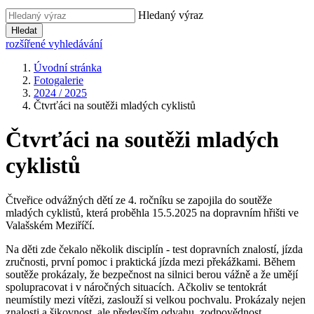
Hledaný výraz
Hledat
rozšířené vyhledávání
Úvodní stránka
Fotogalerie
2024 / 2025
Čtvrťáci na soutěži mladých cyklistů
Čtvrťáci na soutěži mladých
cyklistů
Čtveřice odvážných dětí ze 4. ročníku se zapojila do soutěže
mladých cyklistů, která proběhla 15.5.2025 na dopravním hřišti ve
Valašském Meziříčí.
Na děti zde čekalo několik disciplín - test dopravních znalostí, jízda
zručnosti, první pomoc i praktická jízda mezi překážkami. Během
soutěže prokázaly, že bezpečnost na silnici berou vážně a že umějí
spolupracovat i v náročných situacích. Ačkoliv se tentokrát
neumístily mezi vítězi, zaslouží si velkou pochvalu. Prokázaly nejen
znalosti a šikovnost, ale především odvahu, zodpovědnost