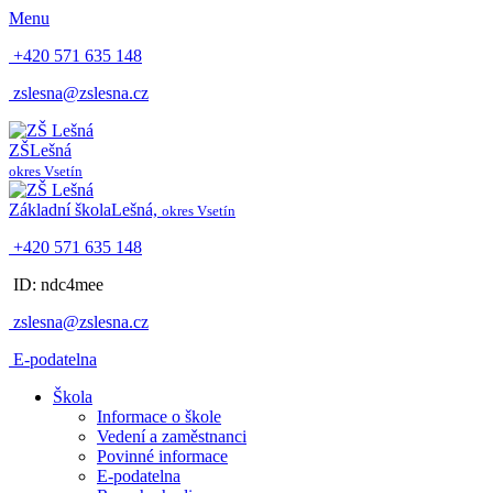
Menu
+420 571 635 148
zslesna@zslesna.cz
ZŠ
Lešná
okres Vsetín
Základní škola
Lešná,
okres Vsetín
+420 571 635 148
ID: ndc4mee
zslesna@zslesna.cz
E-podatelna
Škola
Informace o škole
Vedení a zaměstnanci
Povinné informace
E-podatelna