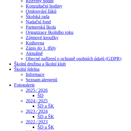
Rozvrhy hodin
Konzultační hodiny
Omlouvání žáků
Školská rada
Nadační fond
Partnerská škola
Organizace školního roku
Zájmové kroužky
Knihovna
Zápis do 1. třídy
Aktuálně
Obecné nařízení o ochraně osobních údajů (GDPR)
Školní družina a školní klub
Školní jídelna
Informace
Seznam alergenů
Fotogalerie
2025 ⁄ 2026
ŠD
2024 ⁄ 2025
ŠD a ŠK
2023 ⁄ 2024
ŠD a ŠK
2022 ⁄ 2023
ŠD a ŠK