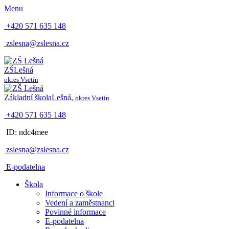
Menu
+420 571 635 148
zslesna@zslesna.cz
ZŠ
Lešná
okres Vsetín
Základní škola
Lešná,
okres Vsetín
+420 571 635 148
ID: ndc4mee
zslesna@zslesna.cz
E-podatelna
Škola
Informace o škole
Vedení a zaměstnanci
Povinné informace
E-podatelna