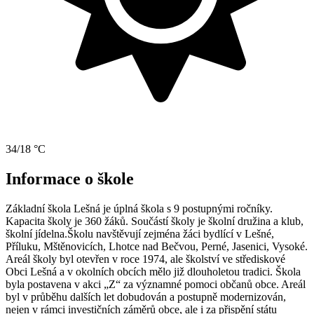
34/18 °C
Informace o škole
Základní škola Lešná je úplná škola s 9 postupnými ročníky.
Kapacita školy je 360 žáků. Součástí školy je školní družina a klub,
školní jídelna.Školu navštěvují zejména žáci bydlící v Lešné,
Příluku, Mštěnovicích, Lhotce nad Bečvou, Perné, Jasenici, Vysoké.
Areál školy byl otevřen v roce 1974, ale školství ve střediskové
Obci Lešná a v okolních obcích mělo již dlouholetou tradici. Škola
byla postavena v akci „Z“ za významné pomoci občanů obce. Areál
byl v průběhu dalších let dobudován a postupně modernizován,
nejen v rámci investičních záměrů obce, ale i za přispění státu