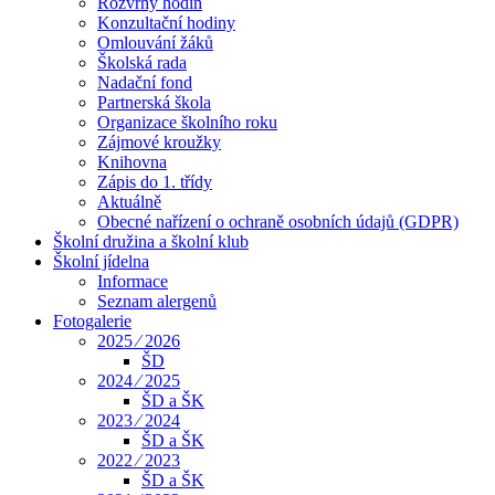
Rozvrhy hodin
Konzultační hodiny
Omlouvání žáků
Školská rada
Nadační fond
Partnerská škola
Organizace školního roku
Zájmové kroužky
Knihovna
Zápis do 1. třídy
Aktuálně
Obecné nařízení o ochraně osobních údajů (GDPR)
Školní družina a školní klub
Školní jídelna
Informace
Seznam alergenů
Fotogalerie
2025 ⁄ 2026
ŠD
2024 ⁄ 2025
ŠD a ŠK
2023 ⁄ 2024
ŠD a ŠK
2022 ⁄ 2023
ŠD a ŠK