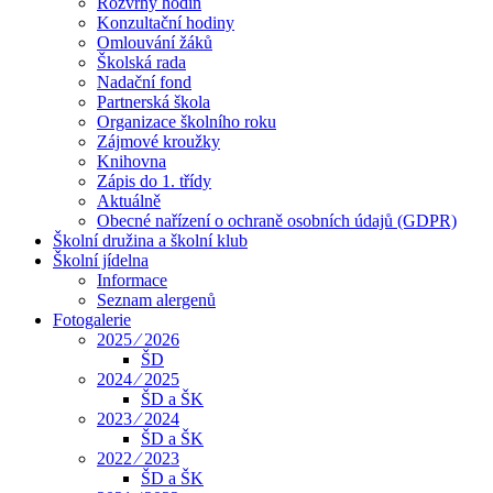
Rozvrhy hodin
Konzultační hodiny
Omlouvání žáků
Školská rada
Nadační fond
Partnerská škola
Organizace školního roku
Zájmové kroužky
Knihovna
Zápis do 1. třídy
Aktuálně
Obecné nařízení o ochraně osobních údajů (GDPR)
Školní družina a školní klub
Školní jídelna
Informace
Seznam alergenů
Fotogalerie
2025 ⁄ 2026
ŠD
2024 ⁄ 2025
ŠD a ŠK
2023 ⁄ 2024
ŠD a ŠK
2022 ⁄ 2023
ŠD a ŠK