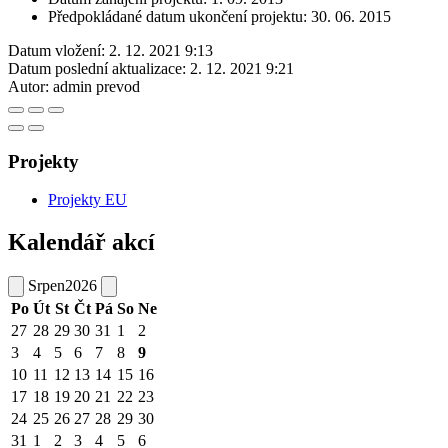
Předpokládané datum ukončení projektu: 30. 06. 2015
Datum vložení:
2. 12. 2021 9:13
Datum poslední aktualizace:
2. 12. 2021 9:21
Autor:
admin prevod
Projekty
Projekty EU
Kalendář akcí
Srpen
2026
Po
Út
St
Čt
Pá
So
Ne
27
28
29
30
31
1
2
3
4
5
6
7
8
9
10
11
12
13
14
15
16
17
18
19
20
21
22
23
24
25
26
27
28
29
30
31
1
2
3
4
5
6