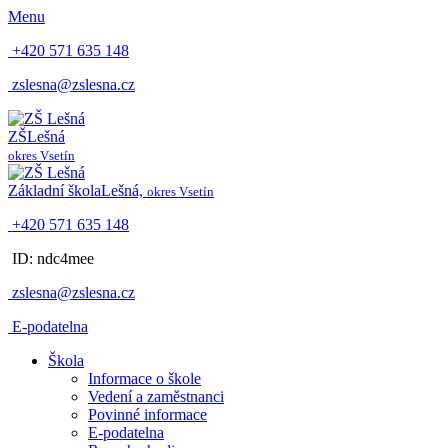
Menu
+420 571 635 148
zslesna@zslesna.cz
ZŠ
Lešná
okres Vsetín
Základní škola
Lešná,
okres Vsetín
+420 571 635 148
ID: ndc4mee
zslesna@zslesna.cz
E-podatelna
Škola
Informace o škole
Vedení a zaměstnanci
Povinné informace
E-podatelna