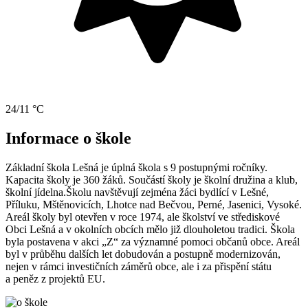
24/11 °C
Informace o škole
Základní škola Lešná je úplná škola s 9 postupnými ročníky.
Kapacita školy je 360 žáků. Součástí školy je školní družina a klub,
školní jídelna.Školu navštěvují zejména žáci bydlící v Lešné,
Příluku, Mštěnovicích, Lhotce nad Bečvou, Perné, Jasenici, Vysoké.
Areál školy byl otevřen v roce 1974, ale školství ve střediskové
Obci Lešná a v okolních obcích mělo již dlouholetou tradici. Škola
byla postavena v akci „Z“ za významné pomoci občanů obce. Areál
byl v průběhu dalších let dobudován a postupně modernizován,
nejen v rámci investičních záměrů obce, ale i za přispění státu
a peněz z projektů EU.