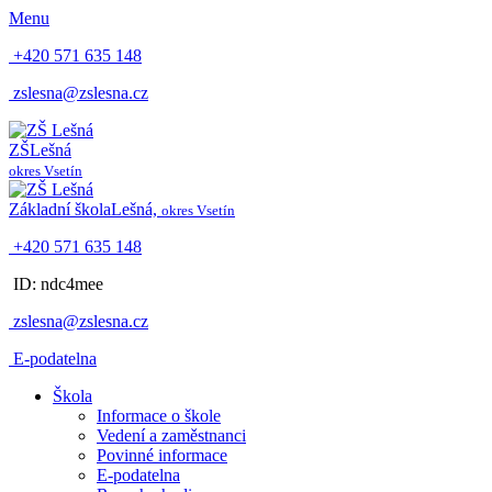
Menu
+420 571 635 148
zslesna@zslesna.cz
ZŠ
Lešná
okres Vsetín
Základní škola
Lešná,
okres Vsetín
+420 571 635 148
ID: ndc4mee
zslesna@zslesna.cz
E-podatelna
Škola
Informace o škole
Vedení a zaměstnanci
Povinné informace
E-podatelna