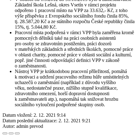
Základní škola Lešná, okres Vsetín v rámci projektu
odpořeno 1 pracovní místo na VPP za 33.632,- Kč, z toho
výše příspěvku z Evropského sociálního fondu činila 85%,
tj. 28.587,20 Kč a ze státního rozpočtu České republiky činila
15%, tj. 5.044,80 Kč.
Pracovní místa podpořená v rámci VPP byla zaměřena kromě
pomocných dělníků také na práci osobních asistentů
pro osoby se zdravotním postižením, práci dozorů
v mateřských základních a středních školách, pomocné práce
v oblasti charity, pomocné práce v oblasti sociální a kulturní,
popř. jiné činnosti odpovídající definici VPP v zákoně
o zaměstnanosti.
Nástroj VPP je krátkodobou pracovní příležitostí, pomáhá
k motivaci a udržení pracovního režimu hůře umístitelných
uchazečů o zaměstnání (například z důvodu vyššího
věku, nedostatečné praxe, nižšího stupně kvalifikace,
zdravotního omezení, horší dopravní dostupnosti
k zaměstnavateli atp.), napomáhá tak snižovat hrozbu
sociálního vyloučení podpořené skupiny osob.
Datum vložení:
2. 12. 2021 9:14
Datum poslední aktualizace:
2. 12. 2021 9:21
Autor:
admin prevod