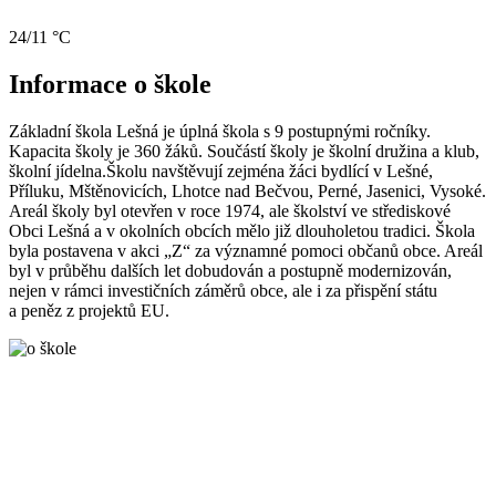
24/11 °C
Informace o škole
Základní škola Lešná je úplná škola s 9 postupnými ročníky.
Kapacita školy je 360 žáků. Součástí školy je školní družina a klub,
školní jídelna.Školu navštěvují zejména žáci bydlící v Lešné,
Příluku, Mštěnovicích, Lhotce nad Bečvou, Perné, Jasenici, Vysoké.
Areál školy byl otevřen v roce 1974, ale školství ve střediskové
Obci Lešná a v okolních obcích mělo již dlouholetou tradici. Škola
byla postavena v akci „Z“ za významné pomoci občanů obce. Areál
byl v průběhu dalších let dobudován a postupně modernizován,
nejen v rámci investičních záměrů obce, ale i za přispění státu
a peněz z projektů EU.