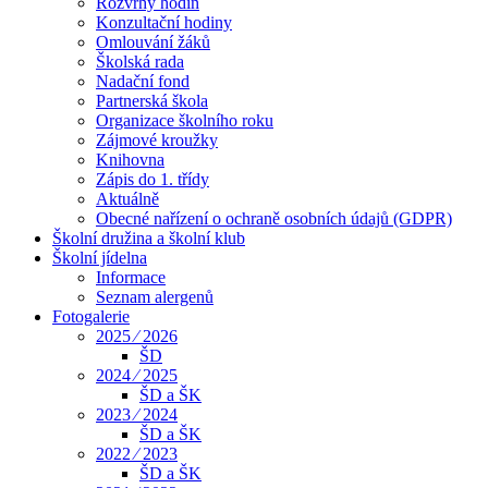
Rozvrhy hodin
Konzultační hodiny
Omlouvání žáků
Školská rada
Nadační fond
Partnerská škola
Organizace školního roku
Zájmové kroužky
Knihovna
Zápis do 1. třídy
Aktuálně
Obecné nařízení o ochraně osobních údajů (GDPR)
Školní družina a školní klub
Školní jídelna
Informace
Seznam alergenů
Fotogalerie
2025 ⁄ 2026
ŠD
2024 ⁄ 2025
ŠD a ŠK
2023 ⁄ 2024
ŠD a ŠK
2022 ⁄ 2023
ŠD a ŠK