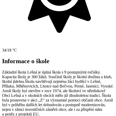
34/18 °C
Informace o škole
Základní škola Lešná je úplná škola s 9 postupnými ročníky.
Kapacita školy je 360 žáků. Součástí školy je školní družina a klub,
školní jídelna.Školu navštěvují zejména žáci bydlící v Lešné,
Příluku, Mštěnovicích, Lhotce nad Bečvou, Perné, Jasenici, Vysoké.
Areál školy byl otevřen v roce 1974, ale školství ve střediskové
Obci Lešná a v okolních obcích mělo již dlouholetou tradici. Škola
byla postavena v akci „Z“ za významné pomoci občanů obce. Areál
byl v průběhu dalších let dobudován a postupně modernizován,
nejen v rámci investičních záměrů obce, ale i za přispění státu
a peněz z projektů EU.