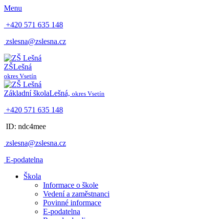
Menu
+420 571 635 148
zslesna@zslesna.cz
ZŠ
Lešná
okres Vsetín
Základní škola
Lešná,
okres Vsetín
+420 571 635 148
ID: ndc4mee
zslesna@zslesna.cz
E-podatelna
Škola
Informace o škole
Vedení a zaměstnanci
Povinné informace
E-podatelna