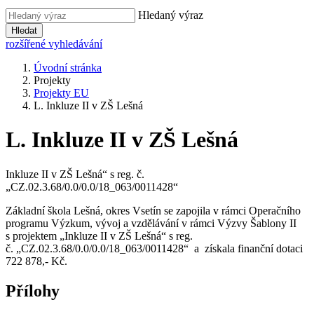
Hledaný výraz
Hledat
rozšířené vyhledávání
Úvodní stránka
Projekty
Projekty EU
L. Inkluze II v ZŠ Lešná
L. Inkluze II v ZŠ Lešná
Inkluze II v ZŠ Lešná“ s reg. č.
„CZ.02.3.68/0.0/0.0/18_063/0011428“
Základní škola Lešná, okres Vsetín se zapojila v rámci Operačního
programu Výzkum, vývoj a vzdělávání v rámci Výzvy Šablony II
s projektem „Inkluze II v ZŠ Lešná“ s reg.
č. „CZ.02.3.68/0.0/0.0/18_063/0011428“ a získala finanční dotaci
722 878,- Kč.
Přílohy