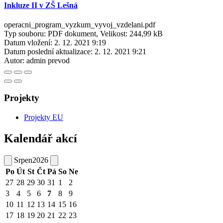
Inkluze II v ZŠ Lešná
operacni_program_vyzkum_vyvoj_vzdelani.pdf
Typ souboru: PDF dokument, Velikost: 244,99 kB
Datum vložení:
2. 12. 2021 9:19
Datum poslední aktualizace:
2. 12. 2021 9:21
Autor:
admin prevod
Projekty
Projekty EU
Kalendář akcí
Srpen
2026
Po
Út
St
Čt
Pá
So
Ne
27
28
29
30
31
1
2
3
4
5
6
7
8
9
10
11
12
13
14
15
16
17
18
19
20
21
22
23