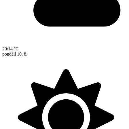
29/14 °C
pondělí
10. 8.