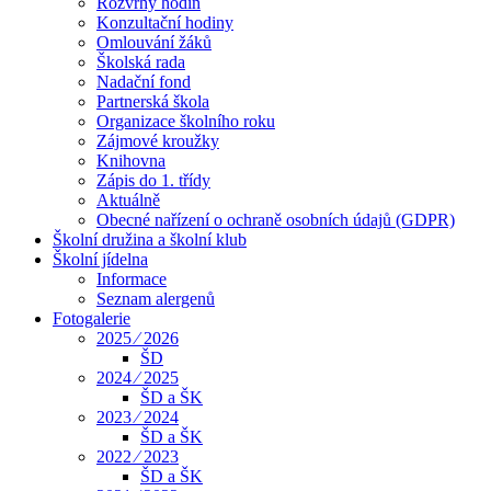
Rozvrhy hodin
Konzultační hodiny
Omlouvání žáků
Školská rada
Nadační fond
Partnerská škola
Organizace školního roku
Zájmové kroužky
Knihovna
Zápis do 1. třídy
Aktuálně
Obecné nařízení o ochraně osobních údajů (GDPR)
Školní družina a školní klub
Školní jídelna
Informace
Seznam alergenů
Fotogalerie
2025 ⁄ 2026
ŠD
2024 ⁄ 2025
ŠD a ŠK
2023 ⁄ 2024
ŠD a ŠK
2022 ⁄ 2023
ŠD a ŠK