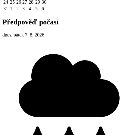
24
25
26
27
28
29
30
31
1
2
3
4
5
6
Předpověď počasí
dnes, pátek 7. 8. 2026